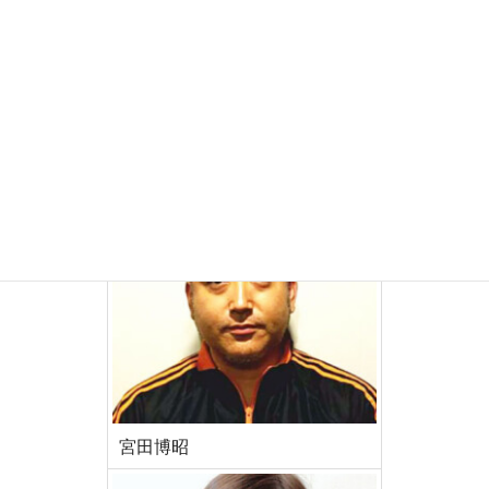
湯川真士
JBA公認コーチDライセンス 選手：国
体少年・国体成年 2016年岩手国体成年
男子コーチ
宮田博昭