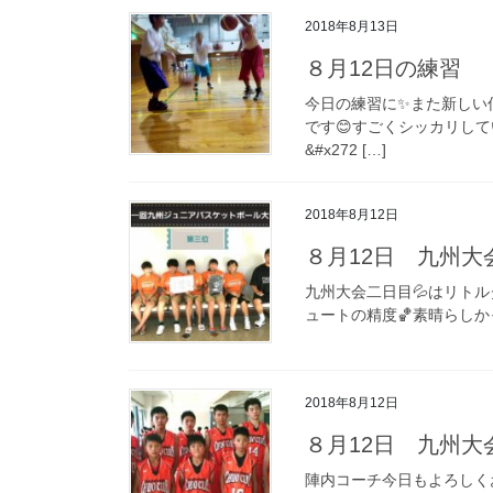
2018年8月13日
８月12日の練習
今日の練習に✨また新しい
です😊すごくシッカリし
&#x272 […]
2018年8月12日
８月12日 九州大
九州大会二日目💦はリトル
ュートの精度🏀素晴らしか
2018年8月12日
８月12日 九州大
陣内コーチ今日もよろしくお