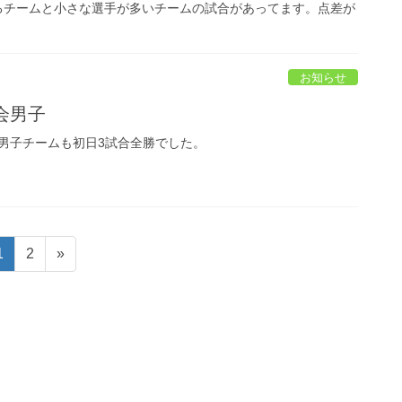
いるチームと小さな選手が多いチームの試合があってます。点差が
お知らせ
会男子
男子チームも初日3試合全勝でした。
ペ
ペ
1
2
»
ー
ー
ジ
ジ