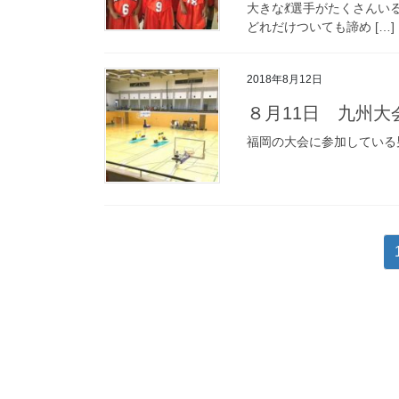
大きな💃選手がたくさん
どれだけついても諦め […]
2018年8月12日
８月11日 九州大
福岡の大会に参加している
投
稿
の
ペ
ー
ジ