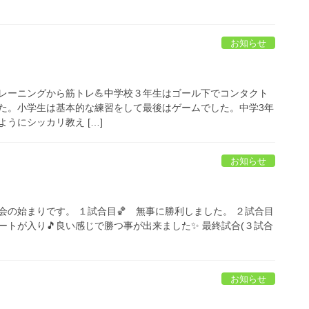
お知らせ
レーニングから筋トレ💪中学校３年生はゴール下でコンタクト
た。小学生は基本的な練習をして最後はゲームでした。中学3年
うにシッカリ教え […]
お知らせ
会の始まりです。 １試合目🏀 無事に勝利しました。 ２試合目
ートが入り🎵良い感じで勝つ事が出来ました✨ 最終試合(３試合
お知らせ