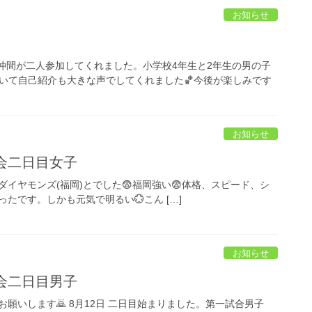
お知らせ
仲間が二人参加してくれました。小学校4年生と2年生の男の子
ていて自己紹介も大きな声でしてくれました🏀今後が楽しみです
お知らせ
会二日目女子
ダイヤモンズ(福岡)とでした😨福岡強い😨体格、スピード、シ
ったです。しかも元気で明るい💮こん […]
お知らせ
会二日目男子
願いします🙇 8月12日 二日目始まりました。第一試合男子