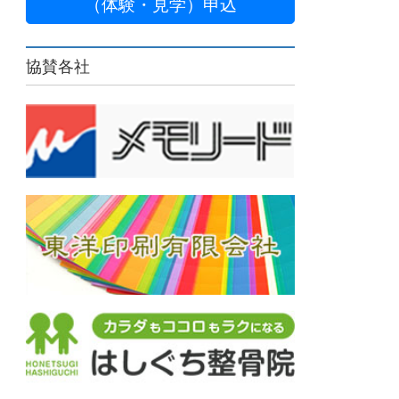
（体験・見学）申込
協賛各社