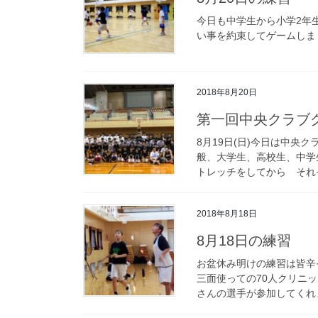
今日も中学生から小学2年
い事を約束してゲームしま
2018年8月20日
第一回中央クラブ
8月19日(日)今日は中央
般、大学生、高校生、中学
トレッチをしてから それぞ
2018年8月18日
8月18日の練習
お盆休み明けの練習は皆辛
三面使っての70人クリニ
さんの選手が参加してくれま