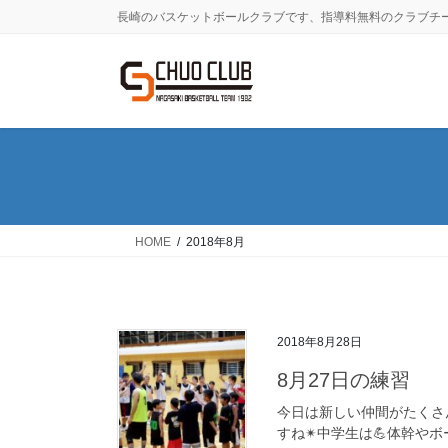
コ
ナ
長崎のバスケットボールクラブです、指導料無料のクラブチ
ン
ビ
テ
ゲ
ン
ー
ツ
シ
に
ョ
移
ン
動
に
移
動
HOME
2018年8月
2018年8月28日
8月27日の練習
今日は新しい仲間がたくさ
すね✴中学生は💪体幹や