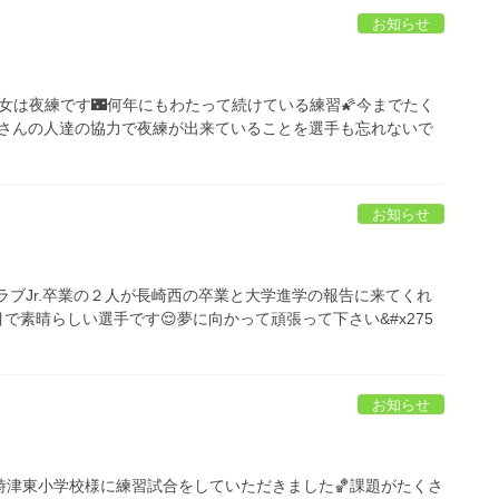
お知らせ
5男女は夜練です🌃何年にもわたって続けている練習🌠今までたく
さんの人達の協力で夜練が出来ていることを選手も忘れないで
お知らせ
クラブJr.卒業の２人が長崎西の卒業と大学進学の報告に来てくれ
目で素晴らしい選手です😌夢に向かって頑張って下さい&#x275
お知らせ
12は時津東小学校様に練習試合をしていただきました🏀課題がたくさ