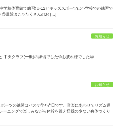
5は中学校体育館で練習❗️U-12とキッズスポーツは小学校での練習で
😌最近また✨たくさんのお […]
お知らせ
と 中央クラブ(一般)の練習でした💦お疲れ様でした😌
お知らせ
ズスポーツの練習はバスケ✋➰🏀日です。音楽にあわせてリズム運
レーニングで楽しみながら体幹を鍛え怪我の少ない身体づくり