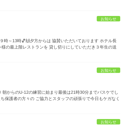
お知らせ
 ９時～13時🏀🙌夕方からは 協賛いただいております ホテル長
ン様の最上階レストランを 貸し切りにしていただき３年生の送
お知らせ
😊 朝からのU-12の練習に始まり最後は21時30分までバスケでし
たち保護者の方々の ご協力とスタッフの頑張りで今日もケガなく
お知らせ