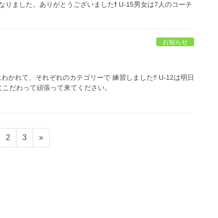
りました。ありがとうございました❗ U-15男女は7人のコーチ
お知らせ
にわかれて、それぞれのカテゴリーで 練習しました‼️ U-12は明日
容にこだわって頑張って来てください。
ペ
ペ
2
3
»
ー
ー
ジ
ジ