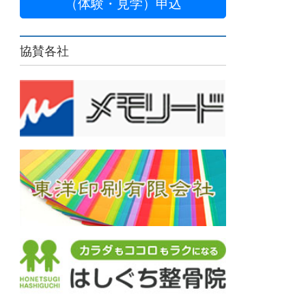
（体験・見学）申込
協賛各社