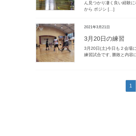
ん見つかり凄く良い経験にな
から ポジシ […]
2021年3月21日
3月20日の練習
3月20日(土)今日も２会場
練習試合です, 勝敗と内
投
ペ
1
稿
ー
ジ
の
ペ
ー
ジ