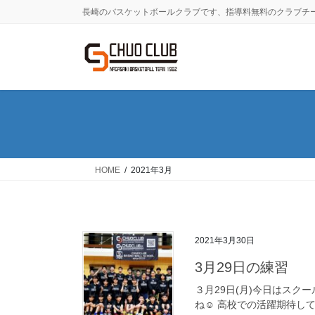
コ
ナ
長崎のバスケットボールクラブです、指導料無料のクラブチ
ン
ビ
テ
ゲ
ン
ー
ツ
シ
に
ョ
移
ン
動
に
移
動
HOME
2021年3月
2021年3月30日
3月29日の練習
３月29日(月)今日はスク
ね☺️ 高校での活躍期待して