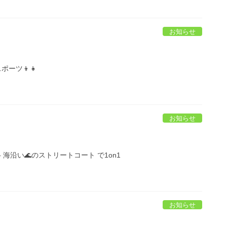
お知らせ
ポーツ👦👧
お知らせ
️ 海沿い🌊のストリートコート で1on1
お知らせ