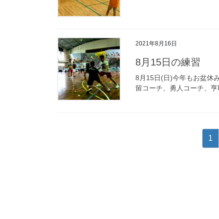
2021年8月16日
8月15日の練習
8月15日(日)今年もお盆
留コーチ、勇人コーチ、亨
投
ペ
1
稿
ー
ジ
の
ペ
ー
ジ