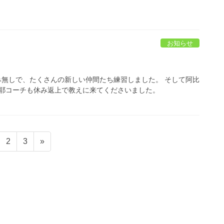
お知らせ
休み無しで、たくさんの新しい仲間たち練習しました。 そして阿比
耶コーチも休み返上で教えに来てくださいました。
ペ
ペ
2
3
»
ー
ー
ジ
ジ