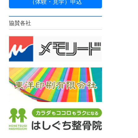
（体験・見学）申込
協賛各社