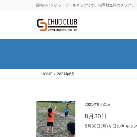
コ
ナ
長崎のバスケットボールクラブです、指導料無料のクラブチ
ン
ビ
テ
ゲ
ン
ー
ツ
シ
に
ョ
移
ン
動
に
移
動
HOME
2021年8月
2021年8月31日
8月30日
8月30日(月)今日の🌟キッ