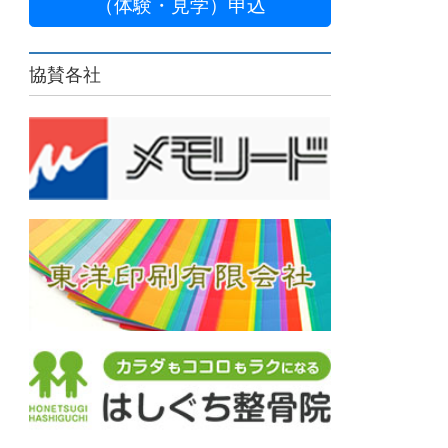
（体験・見学）申込
協賛各社