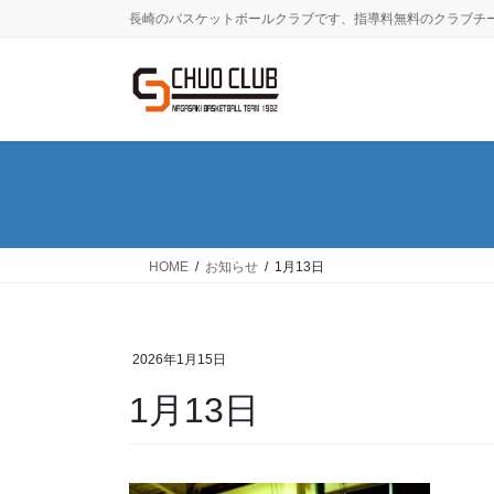
コ
ナ
長崎のバスケットボールクラブです、指導料無料のクラブチ
ン
ビ
テ
ゲ
ン
ー
ツ
シ
に
ョ
移
ン
動
に
移
動
HOME
お知らせ
1月13日
2026年1月15日
1月13日