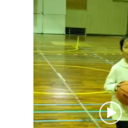
ー
ヤ
ー