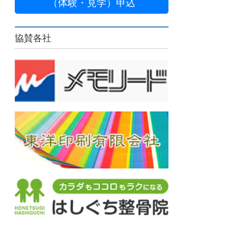
（体験・見学）申込
協賛各社