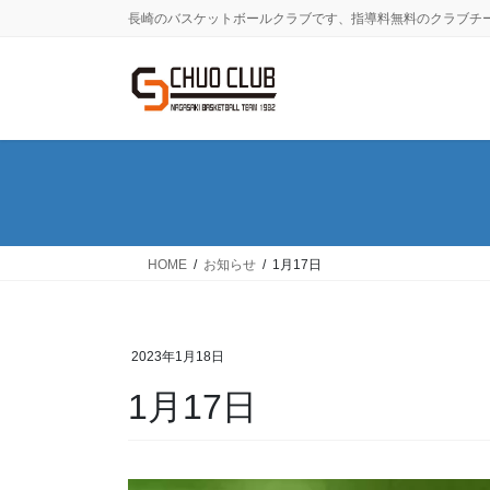
コ
ナ
長崎のバスケットボールクラブです、指導料無料のクラブチ
ン
ビ
テ
ゲ
ン
ー
ツ
シ
に
ョ
移
ン
動
に
移
動
HOME
お知らせ
1月17日
2023年1月18日
1月17日