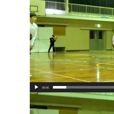
プ
レ
ー
ヤ
ー
00:00
動
画
プ
レ