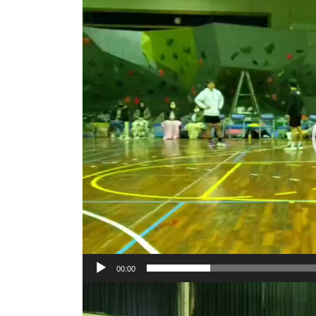
動
画
プ
レ
ー
ヤ
ー
00:00
動
画