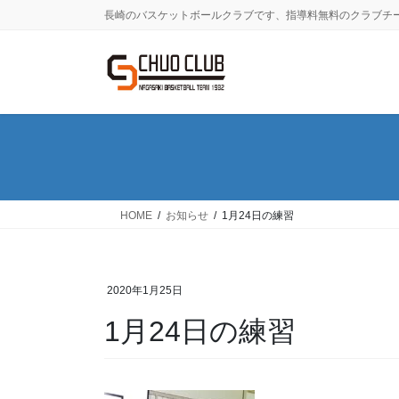
コ
ナ
長崎のバスケットボールクラブです、指導料無料のクラブチ
ン
ビ
テ
ゲ
ン
ー
ツ
シ
に
ョ
移
ン
動
に
移
動
HOME
お知らせ
1月24日の練習
2020年1月25日
1月24日の練習