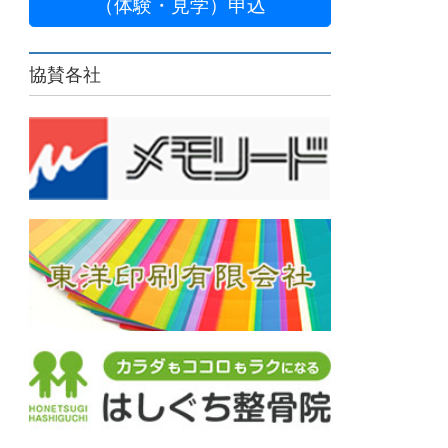
（体験・見学）申込
協賛各社