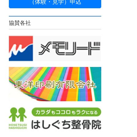
（体験・見学）申込
協賛各社