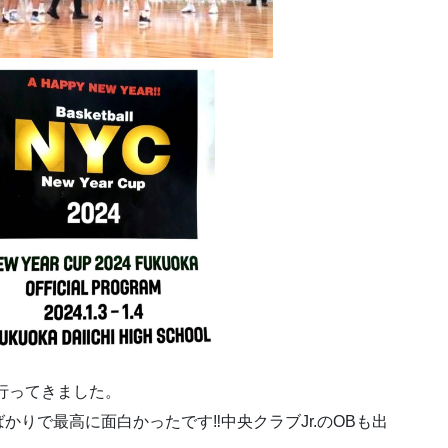
に行ってきました。
りで最高に面白かったです‼️中央クラブJr.のOBも出