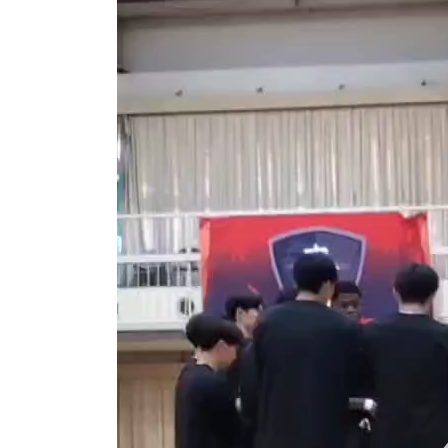
動
画
プ
レ
ー
ヤ
ー