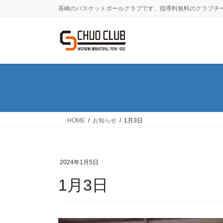
コ
ナ
長崎のバスケットボールクラブです、指導料無料のクラブチ
ン
ビ
テ
ゲ
ン
ー
ツ
シ
に
ョ
移
ン
動
に
移
動
HOME
お知らせ
1月3日
2024年1月5日
1月3日