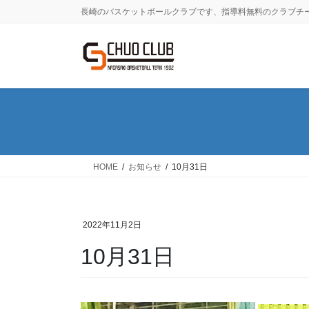
コ
ナ
長崎のバスケットボールクラブです、指導料無料のクラブチ
ン
ビ
テ
ゲ
ン
ー
ツ
シ
に
ョ
移
ン
動
に
移
動
HOME
お知らせ
10月31日
2022年11月2日
10月31日