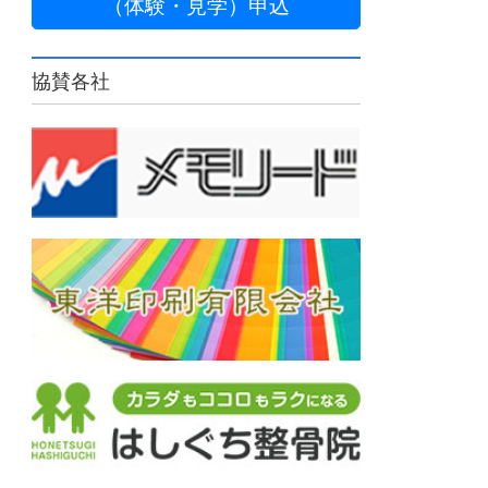
（体験・見学）申込
協賛各社