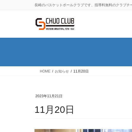
コ
ナ
長崎のバスケットボールクラブです、指導料無料のクラブチ
ン
ビ
テ
ゲ
ン
ー
ツ
シ
に
ョ
移
ン
動
に
移
動
HOME
お知らせ
11月20日
2023年11月21日
11月20日