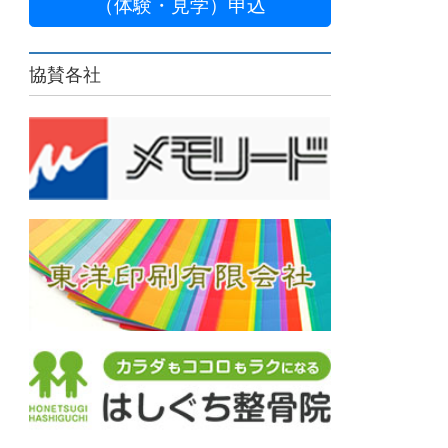
（体験・見学）申込
協賛各社