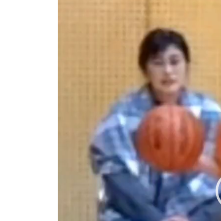
ー
ヤ
ー