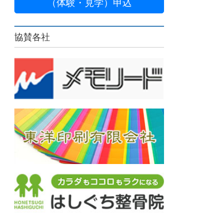
（体験・見学）申込
協賛各社