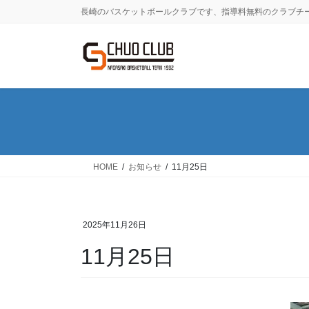
コ
ナ
長崎のバスケットボールクラブです、指導料無料のクラブチ
ン
ビ
テ
ゲ
ン
ー
ツ
シ
に
ョ
移
ン
動
に
移
動
HOME
お知らせ
11月25日
2025年11月26日
11月25日