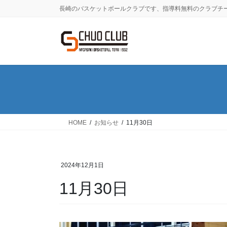
コ
ナ
長崎のバスケットボールクラブです、指導料無料のクラブチ
ン
ビ
テ
ゲ
ン
ー
ツ
シ
に
ョ
移
ン
動
に
移
動
HOME
お知らせ
11月30日
2024年12月1日
11月30日