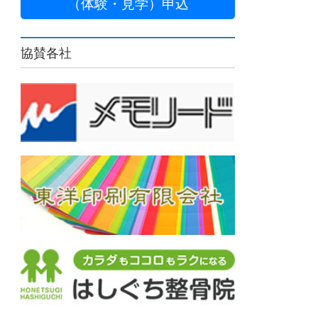
（体験・見学）申込
協賛各社