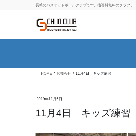
コ
ナ
長崎のバスケットボールクラブです、指導料無料のクラブチ
ン
ビ
テ
ゲ
ン
ー
ツ
シ
に
ョ
移
ン
動
に
移
動
HOME
お知らせ
11月4日 キッズ練習
2019年11月5日
11月4日 キッズ練習