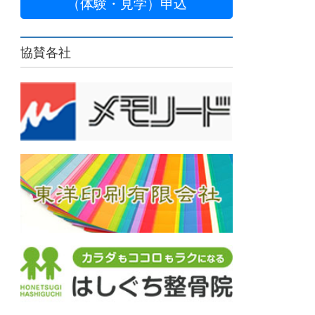
（体験・見学）申込
協賛各社