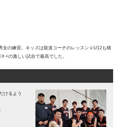
U15男女の練習。キッズは龍道コーチのレッスン☺U12も積
バチ⚡の激しい試合で最高でした。
だけるよう
。