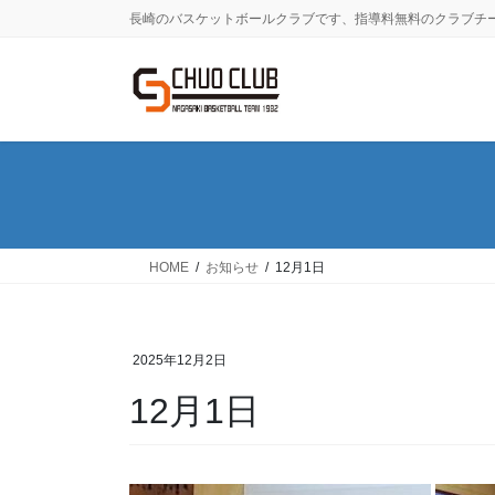
コ
ナ
長崎のバスケットボールクラブです、指導料無料のクラブチ
ン
ビ
テ
ゲ
ン
ー
ツ
シ
に
ョ
移
ン
動
に
移
動
HOME
お知らせ
12月1日
2025年12月2日
12月1日