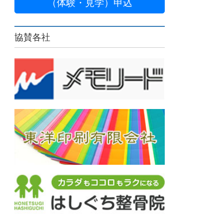
（体験・見学）申込
協賛各社