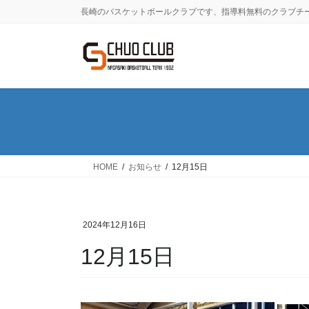
コ
ナ
長崎のバスケットボールクラブです、指導料無料のクラブチ
ン
ビ
テ
ゲ
ン
ー
ツ
シ
に
ョ
移
ン
動
に
移
動
HOME
お知らせ
12月15日
2024年12月16日
12月15日