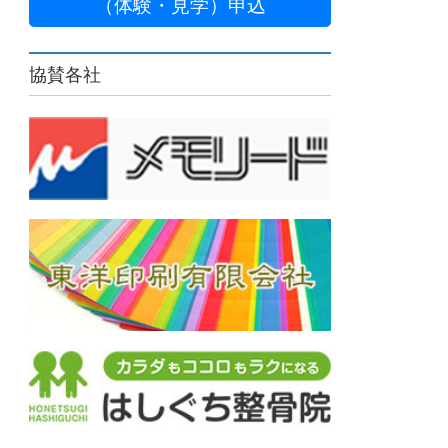
（体験・見学）申込
協賛各社