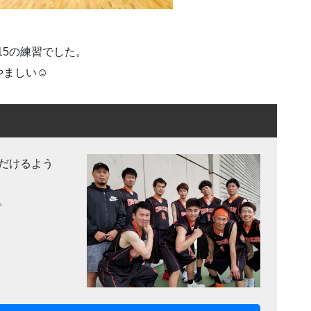
-15の練習でした。
ましい☺️
だけるよう
。