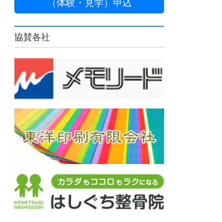
（体験・見学）申込
協賛各社