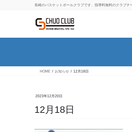
コ
ナ
長崎のバスケットボールクラブです、指導料無料のクラブチ
ン
ビ
テ
ゲ
ン
ー
ツ
シ
に
ョ
移
ン
動
に
移
動
HOME
お知らせ
12月18日
2023年12月20日
12月18日