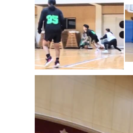
動
画
プ
レ
ー
ヤ
ー