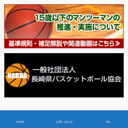
HOME
お問い合わせ
TEL
Copyright © 2018 NagasakiChuoClub All Rights Reserved.