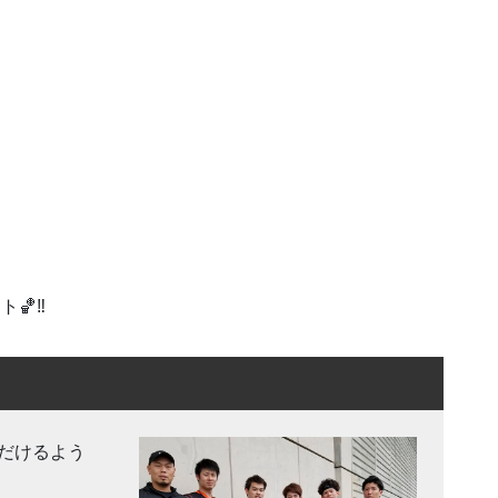
🏀‼️
だけるよう