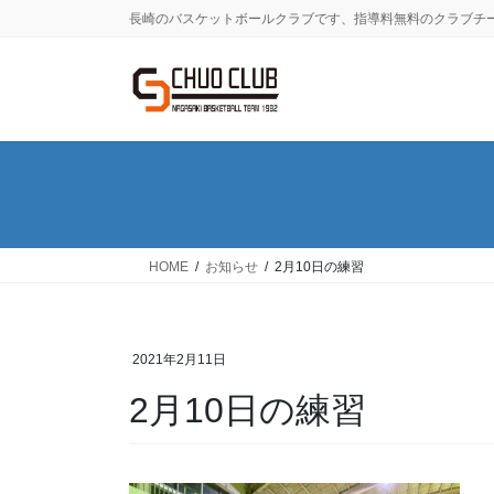
コ
ナ
長崎のバスケットボールクラブです、指導料無料のクラブチ
ン
ビ
テ
ゲ
ン
ー
ツ
シ
に
ョ
移
ン
動
に
移
動
HOME
お知らせ
2月10日の練習
2021年2月11日
2月10日の練習