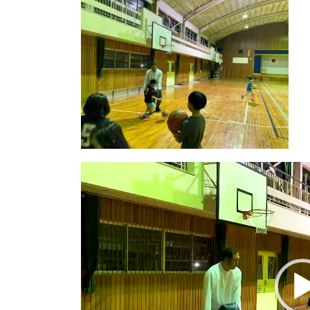
動
画
プ
レ
ー
ヤ
ー