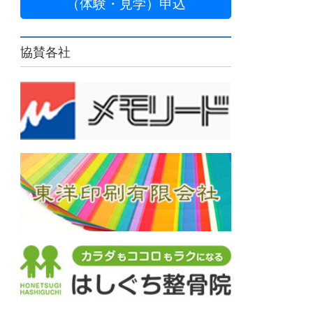
（体験・見学）申込
協賛各社