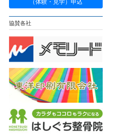
（体験・見学）申込
協賛各社