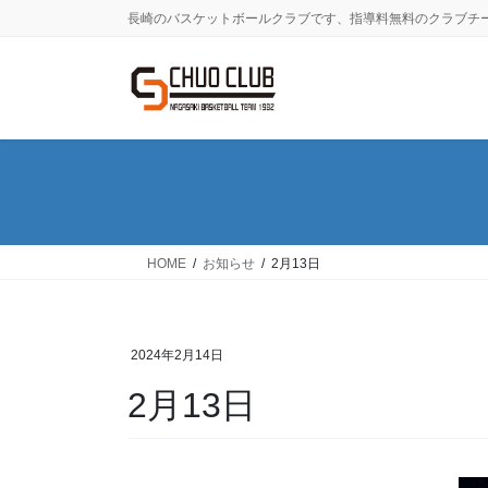
コ
ナ
長崎のバスケットボールクラブです、指導料無料のクラブチ
ン
ビ
テ
ゲ
ン
ー
ツ
シ
に
ョ
移
ン
動
に
移
動
HOME
お知らせ
2月13日
2024年2月14日
2月13日