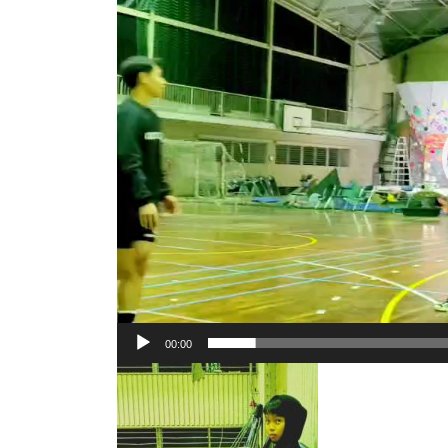
プ
レ
ー
ヤ
ー
00:00