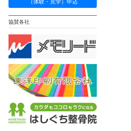
（体験・見学）申込
協賛各社