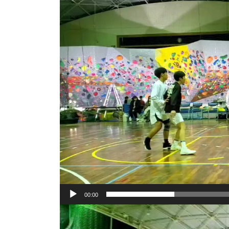
動
画
プ
レ
ー
ヤ
ー
00:00
動
画