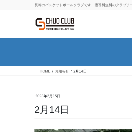
コ
ナ
長崎のバスケットボールクラブです、指導料無料のクラブチ
ン
ビ
テ
ゲ
ン
ー
ツ
シ
に
ョ
移
ン
動
に
移
動
HOME
お知らせ
2月14日
2023年2月15日
2月14日