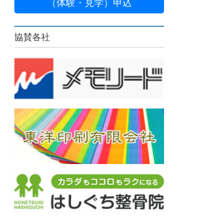
（体験・見学）申込
協賛各社