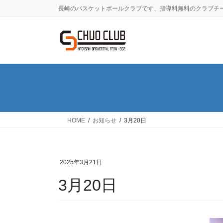
コ
ナ
長崎のバスケットボールクラブです、指導料無料のクラブチ
ン
ビ
テ
ゲ
ン
ー
ツ
シ
に
ョ
移
ン
動
に
移
動
HOME
お知らせ
3月20日
2025年3月21日
3月20日