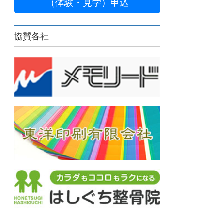
（体験・見学）申込
協賛各社