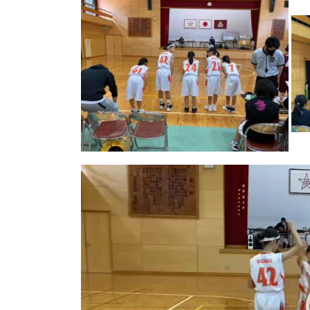
動
画
プ
レ
ー
ヤ
ー