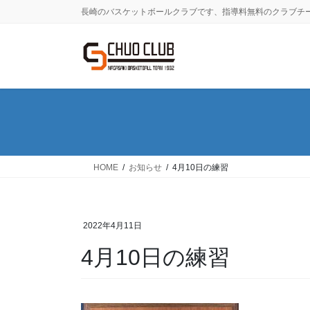
コ
ナ
長崎のバスケットボールクラブです、指導料無料のクラブチ
ン
ビ
テ
ゲ
ン
ー
ツ
シ
に
ョ
移
ン
動
に
移
動
HOME
お知らせ
4月10日の練習
2022年4月11日
4月10日の練習