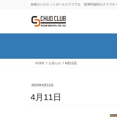
コ
ナ
長崎のバスケットボールクラブです、指導料無料のクラブチ
ン
ビ
テ
ゲ
ン
ー
ツ
シ
に
ョ
移
ン
動
に
移
動
HOME
お知らせ
4月11日
2025年4月12日
4月11日