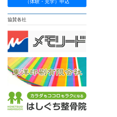
（体験・見学）申込
協賛各社