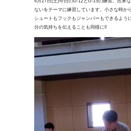
4月27日(土)今日のU-12とU-15の練習
ないをテーマに練習しています。小さな時か
シュートもフックもジャンパーもできるよう
分の気持ちを伝えることも同様に‼️
動
画
プ
レ
ー
ヤ
ー