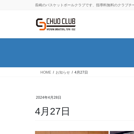
コ
ナ
長崎のバスケットボールクラブです、指導料無料のクラブチ
ン
ビ
テ
ゲ
ン
ー
ツ
シ
に
ョ
移
ン
動
に
移
動
HOME
お知らせ
4月27日
2024年4月28日
4月27日