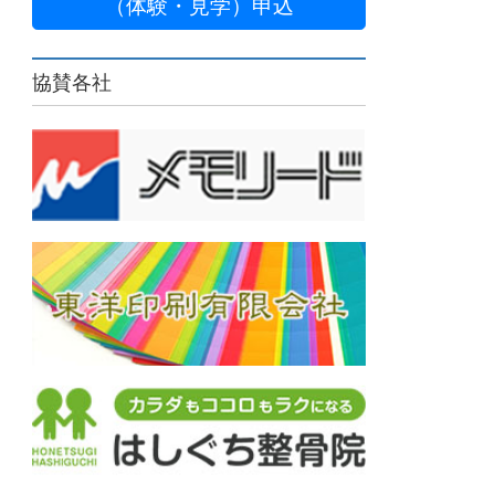
（体験・見学）申込
協賛各社