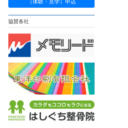
（体験・見学）申込
協賛各社