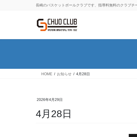
コ
ナ
長崎のバスケットボールクラブです、指導料無料のクラブチ
ン
ビ
テ
ゲ
ン
ー
ツ
シ
に
ョ
移
ン
動
に
移
動
HOME
お知らせ
4月28日
2026年4月29日
4月28日