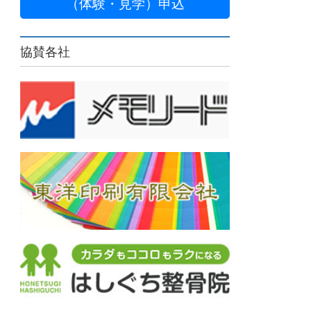
（体験・見学）申込
協賛各社