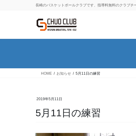
コ
ナ
長崎のバスケットボールクラブです、指導料無料のクラブチ
ン
ビ
テ
ゲ
ン
ー
ツ
シ
に
ョ
移
ン
動
に
移
動
HOME
お知らせ
5月11日の練習
2019年5月11日
5月11日の練習