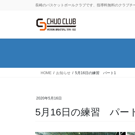
コ
ナ
長崎のバスケットボールクラブです、指導料無料のクラブチ
ン
ビ
テ
ゲ
ン
ー
ツ
シ
に
ョ
移
ン
動
に
移
動
HOME
お知らせ
5月16日の練習 パート1
2020年5月16日
5月16日の練習 パー