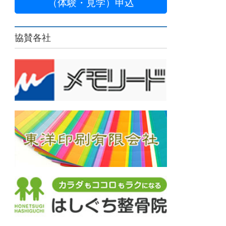
（体験・見学）申込
協賛各社