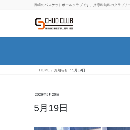
コ
ナ
長崎のバスケットボールクラブです、指導料無料のクラブチ
ン
ビ
テ
ゲ
ン
ー
ツ
シ
に
ョ
移
ン
動
に
移
動
HOME
お知らせ
5月19日
2026年5月20日
5月19日