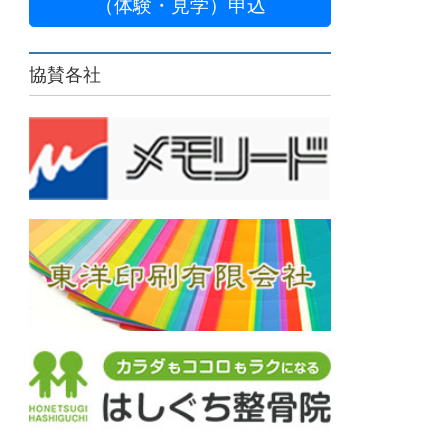
（体験・見学）申込
協賛各社