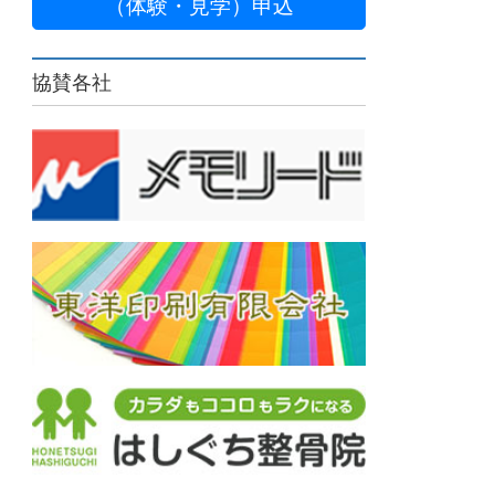
（体験・見学）申込
協賛各社