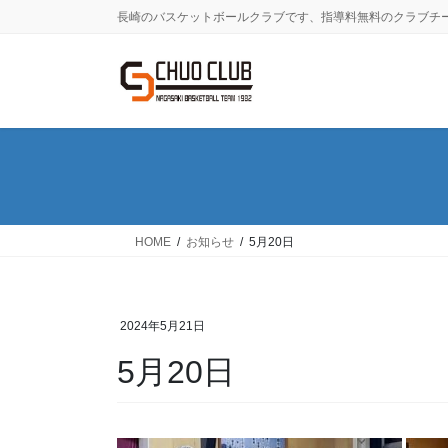
コ
ナ
長崎のバスケットボールクラブです、指導料無料のクラブチ
ン
ビ
テ
ゲ
ン
ー
ツ
シ
に
ョ
移
ン
動
に
移
動
HOME
お知らせ
5月20日
2024年5月21日
5月20日