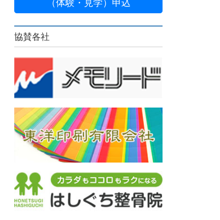
（体験・見学）申込
協賛各社