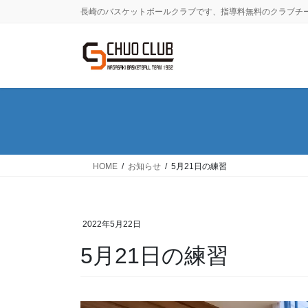
コ
ナ
長崎のバスケットボールクラブです、指導料無料のクラブチ
ン
ビ
テ
ゲ
ン
ー
ツ
シ
に
ョ
移
ン
動
に
移
動
HOME
お知らせ
5月21日の練習
2022年5月22日
5月21日の練習