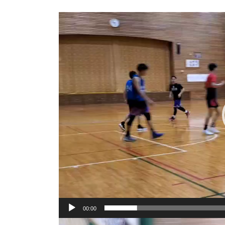
動
画
プ
レ
ー
ヤ
ー
00:00
動