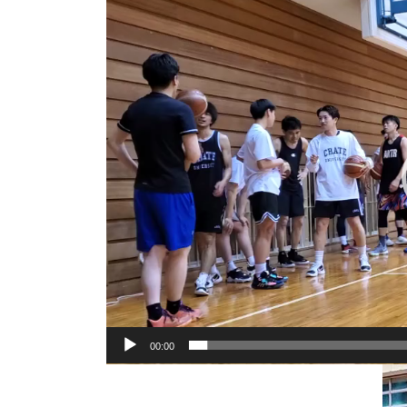
動
画
プ
レ
ー
ヤ
ー
00:00