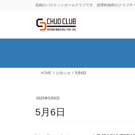
コ
ナ
長崎のバスケットボールクラブです、指導料無料のクラブチ
ン
ビ
テ
ゲ
ン
ー
ツ
シ
に
ョ
移
ン
動
に
移
動
HOME
お知らせ
5月6日
2025年5月6日
5月6日