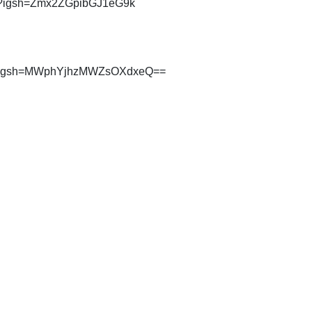
/?igsh=Zmx2ZGpibGJ1eG9k
Q/?igsh=MWphYjhzMWZsOXdxeQ==