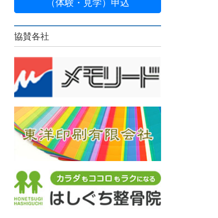
（体験・見学）申込
協賛各社