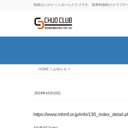
コ
ナ
長崎のバスケットボールクラブです、指導料無料のクラブチ
ン
ビ
テ
ゲ
ン
ー
ツ
シ
に
ョ
移
ン
動
に
移
動
HOME
お知らせ
2019年10月10日
https://www.mhmf.or.jp/info/130_index_detail.