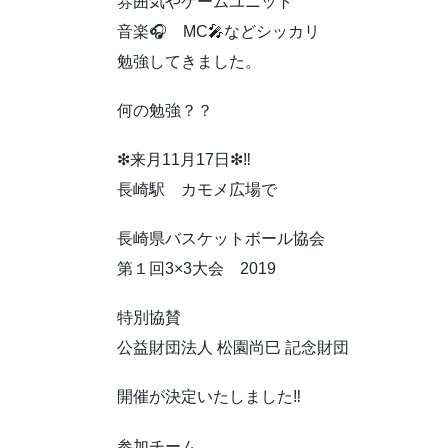
雰囲気やゲームユニット
音楽🎧 MC🎤などシッカリ
勉強してきました。
何の勉強？？
❇来月11月17日❇‼️
長崎駅 カモメ広場で
長崎県バスケットボール協会
第１回3×3大会 2019
特別協賛
公益財団法人 松園尚巳 記念財団
開催が決定いたしました‼️
参加チーム