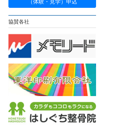
（体験・見学）申込
協賛各社