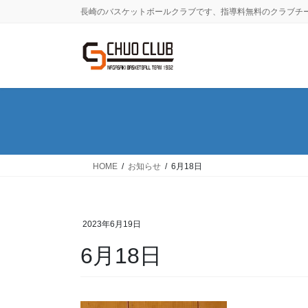
コ
ナ
長崎のバスケットボールクラブです、指導料無料のクラブチ
ン
ビ
テ
ゲ
ン
ー
ツ
シ
に
ョ
移
ン
動
に
移
動
HOME
お知らせ
6月18日
2023年6月19日
6月18日