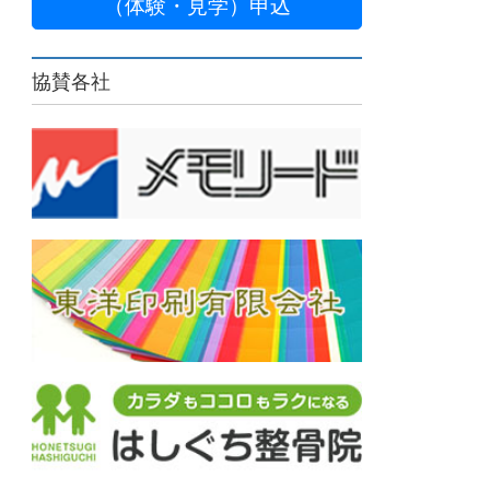
（体験・見学）申込
協賛各社