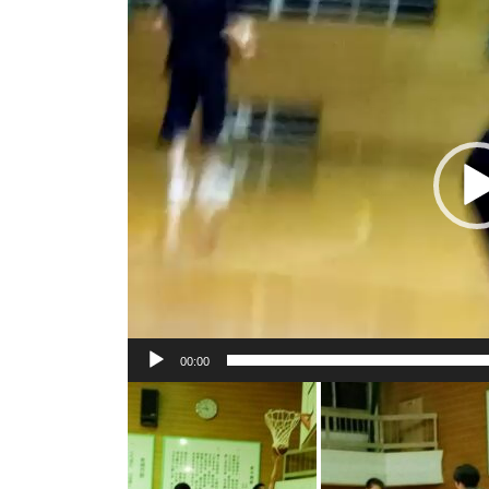
動
画
プ
レ
ー
ヤ
ー
00:00