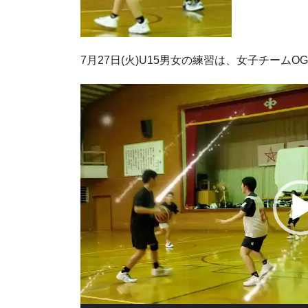
7月27日(火)U15男女の練習は、女子チーム
動
画
プ
レ
ー
ヤ
ー