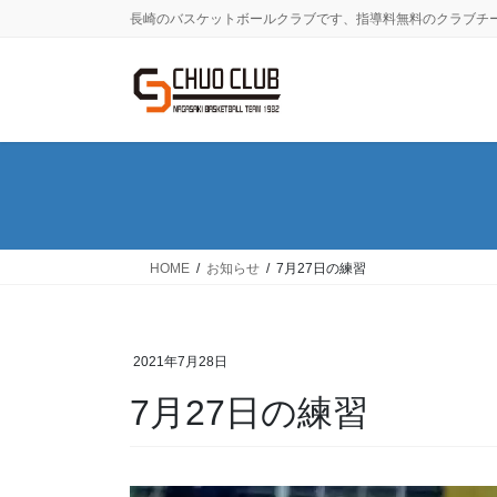
コ
ナ
長崎のバスケットボールクラブです、指導料無料のクラブチ
ン
ビ
テ
ゲ
ン
ー
ツ
シ
に
ョ
移
ン
動
に
移
動
HOME
お知らせ
7月27日の練習
2021年7月28日
7月27日の練習