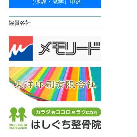
（体験・見学）申込
協賛各社