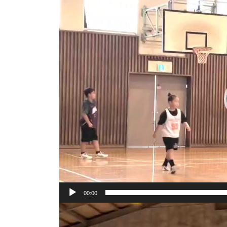
動
画
プ
レ
ー
ヤ
ー
00:00
動
画