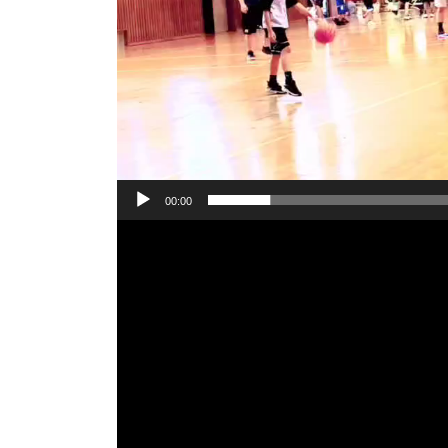
00:00
動
画
プ
レ
ー
ヤ
ー