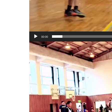
00:00
動
画
プ
レ
ー
ヤ
ー