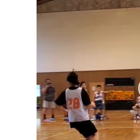
プ
レ
ー
ヤ
ー