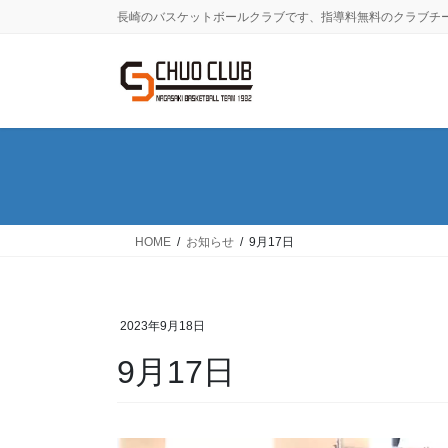
コ
ナ
長崎のバスケットボールクラブです、指導料無料のクラブチ
ン
ビ
テ
ゲ
ン
ー
ツ
シ
に
ョ
移
ン
動
に
移
動
HOME
お知らせ
9月17日
2023年9月18日
9月17日