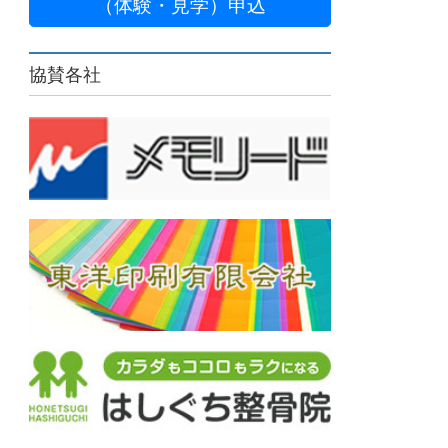
（体験・見学）申込
協賛各社