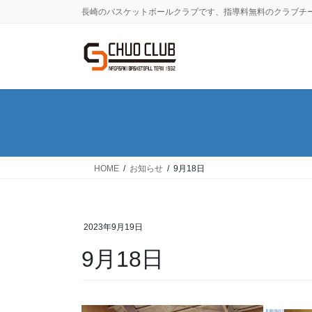
コ
ナ
長崎のバスケットボールクラブです、指導料無料のクラブチ
ン
ビ
テ
ゲ
ン
ー
ツ
シ
に
ョ
移
ン
動
に
移
動
HOME
お知らせ
9月18日
2023年9月19日
9月18日