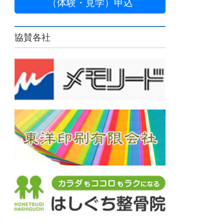
（体験・見学）申込
協賛各社