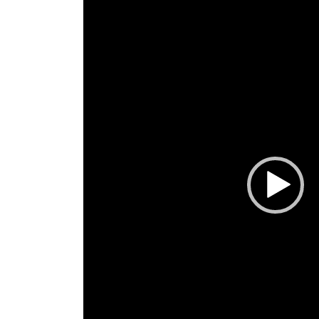
動
画
プ
レ
ー
ヤ
ー