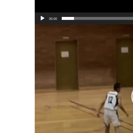
00:00
動
画
プ
レ
ー
ヤ
ー