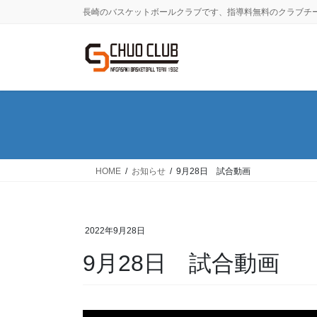
コ
ナ
長崎のバスケットボールクラブです、指導料無料のクラブチ
ン
ビ
テ
ゲ
ン
ー
ツ
シ
に
ョ
移
ン
動
に
移
動
HOME
お知らせ
9月28日 試合動画
2022年9月28日
9月28日 試合動画