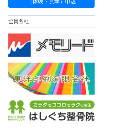
（体験・見学）申込
協賛各社